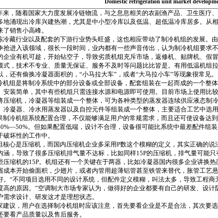
Domestic refrigeration unit market developme
年来，随着国家大力度发展冷链物流，与之息息相关的农副渔产品、卫生医疗、
多地涌现出冷库兴建热潮，尤其是中小型冷库以及低温、超低温冷库居多。从
来了销售小高峰。
冷藏行业以及配套的下游行业势头旺盛，这也相应带动了制冷机组的发展。由
争抢进入该领域，很长一段时间，业内都有一些声音传出，认为制冷机组要求不高
的企业有机可趁，开始钻空子，导致劣质机组充斥市场，返修机、贴牌机、假
模式，技术不专业、质量无保证、服务不及时等问题比比皆是。有用低温机组
以，还有偷换冷凝器面积的，“小马拉大车”，或者“大马拉小车”等现象很常见
机组是将制冷系统中的部分设备或全部设备，配套组装在一起而成的一个整体
、安装简单，其中有些机组只需连接水源和电源即可使用。目前市场上使用比
将压缩机，冷凝器等组装成一个整体，可为各种类型的蒸发器连续供应液态制
、冷凝器、冷水用蒸发器以及自控元件等组装成一个整体，主要适合工艺中选
制冷机组系统配置合理，不仅能够满足用户的常规需求，而且还可使设备达到
40%—50%。但如果配置低端，设计不合理，设备很可能比系统中最差配件组
于破坏性的工作中。
核心是压缩机，而国内压缩机企业多采用P数这个模糊的定义，其实正确的说
内涵，导致了很多压缩机排气量不达标，比如同样15P的压缩机，排气量可能只有8
些压缩机的15P。机组还有一个关键在于两器，比如冷凝器国内很多企业讲换
省成本开始偷面积，少翅片，或者内管用超薄铝管甚至铁管来替代，胀管工艺
好。“不同项目选用不同的设计系统，但配件定义模糊，叫法太多，导致工程商
度高的原因。”空调制大市场专家认为，做得好的企业都要有自己的研发、设计
户需求设计、研发这才是理想状态。
建议，用户在选择制冷机组时应该注意，首先要看企业是不是合法，其次要选
还要看产品质量以及售后服务。