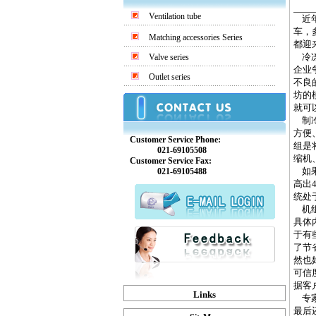
Ventilation tube
近
车，
Matching accessories Series
都迎
冷冻
Valve series
企业
Outlet series
不良
坊的
就可
制冷
方便
Customer Service Phone:
组是
021-69105508
缩机
Customer Service Fax:
如果
021-69105488
高出
统处
机组
具体
于有
了节
然也
可信
据客
Links
专家
最后