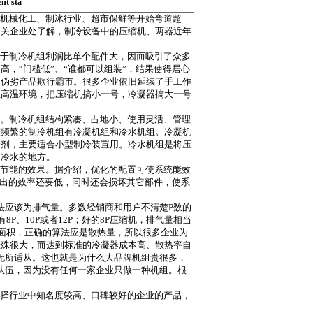
nt sta
机械化工、制冰行业、超市保鲜等开始弯道超
相关企业处了解，制冷设备中的压缩机、两器近年
于制冷机组利润比单个配件大，因而吸引了众多
，“门槛低”、“谁都可以组装”，结果使得居心
冒伪劣产品欺行霸市。很多企业依旧延续了手工作
拉高温环境，把压缩机搞小一号，冷凝器搞大一号
。
。制冷机组结构紧凑、占地小、使用灵活、管理
较频繁的制冷机组有冷凝机组和冷水机组。冷凝机
冷剂，主要适合小型制冷装置用。冷水机组是将压
用冷水的地方。
节能的效果。据介绍，优化的配置可使系统能效
装出的效率还要低，同时还会损坏其它部件，使系
法应该为排气量。多数经销商和用户不清楚P数的
P、10P或者12P；好的8P压缩机，排气量相当
热面积，正确的算法应是散热量，所以很多企业为
悬殊很大，而达到标准的冷凝器成本高、散热率自
无所适从。这也就是为什么大品牌机组贵很多，
队伍，因为没有任何一家企业只做一种机组。根
择行业中知名度较高、口碑较好的企业的产品，